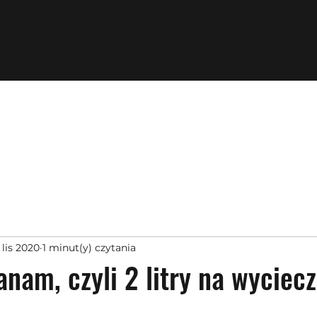
 lis 2020
1 minut(y) czytania
Canam, czyli 2 litry na wyciec
z 5 gwiazdek.