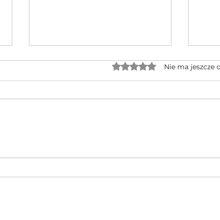
Oceniono na 0 z 5 gwiaz
Nie ma jeszcze 
Jednocylindrowe quady GOES po
🔥 No
rebrandingu – czy warto na nie
CFMOT
czekać?