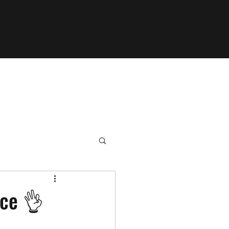
zce 👌