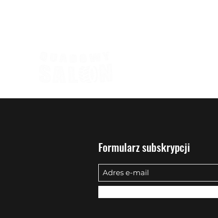
biuro@quadowysalon.pl
795 830 500
Formularz subskrypcji