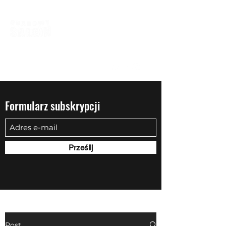
biuro@quadowysalon.pl
795 830 500
Formularz subskrypcji
Prześlij
Post