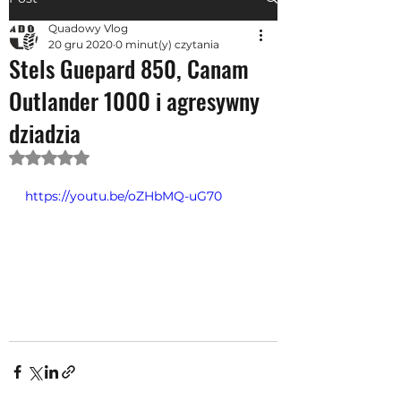
Quadowy Vlog
20 gru 2020
0 minut(y) czytania
Stels Guepard 850, Canam
Outlander 1000 i agresywny
dziadzia
Oceniono na NaN z 5 gwiazdek.
https://youtu.be/oZHbMQ-uG70