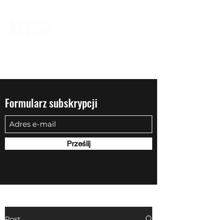
biuro@quadowysalon.pl
795 830 500
Formularz subskrypcji
Prześlij
Post