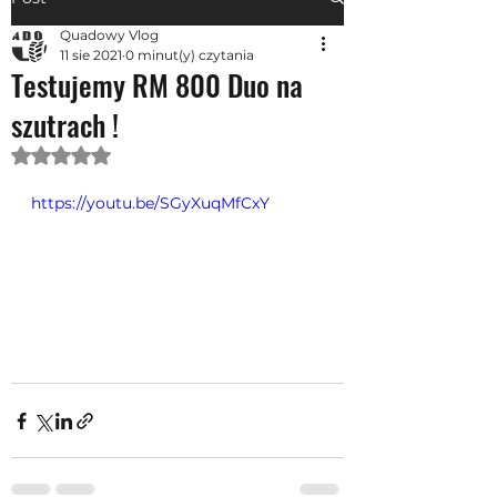
Quadowy Vlog
11 sie 2021
0 minut(y) czytania
Testujemy RM 800 Duo na
szutrach !
Oceniono na NaN z 5 gwiazdek.
https://youtu.be/SGyXuqMfCxY