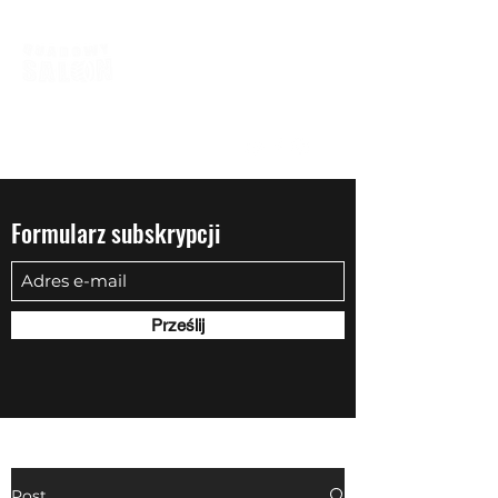
biuro@quadowysalon.pl
795 830 500
Formularz subskrypcji
Prześlij
Post