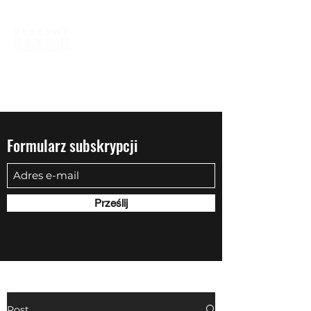
biuro@quadowysalon.pl
795 830 500
Formularz subskrypcji
Prześlij
Post