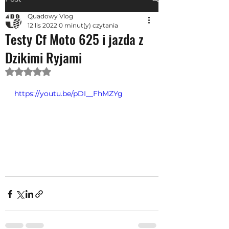
Quadowy Vlog
12 lis 2022
0 minut(y) czytania
Testy Cf Moto 625 i jazda z
Dzikimi Ryjami
Oceniono na NaN z 5 gwiazdek.
https://youtu.be/pDI__FhMZYg