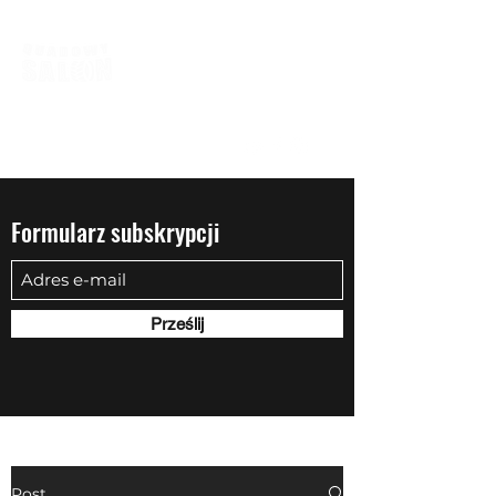
biuro@quadowysalon.pl
795 830 500
Formularz subskrypcji
Prześlij
Post