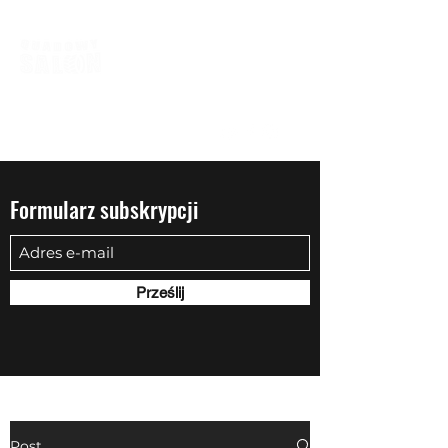
biuro@quadowysalon.pl
795 830 500
Formularz subskrypcji
Prześlij
Post