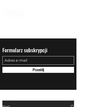
biuro@quadowysalon.pl
795 830 500
Formularz subskrypcji
Prześlij
Post