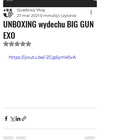
Quadowy Vlog
27 mar 2021
0 minut(y) czytania
UNBOXING wydechu BIG GUN
EXO
Oceniono na NaN z 5 gwiazdek.
https://youtu.be/-ZCg6ymk5vA