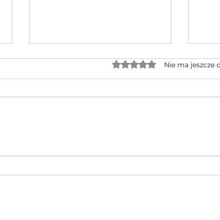
Oceniono na 0 z 5 gwiaz
Nie ma jeszcze 
Jednocylindrowe quady GOES po
🔥 No
rebrandingu – czy warto na nie
CFMOT
czekać?