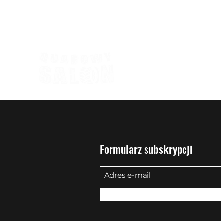
biuro@quadowysalon.pl
795 830 500
Formularz subskrypcji