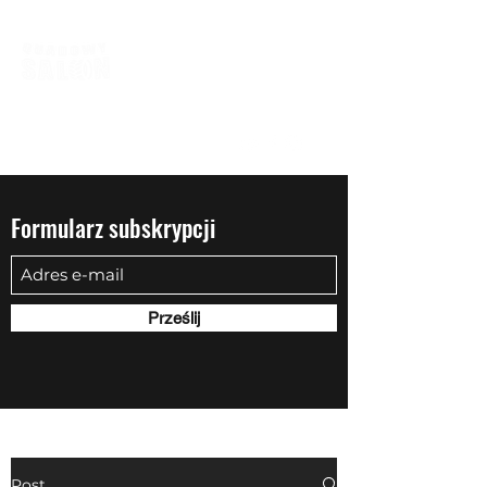
biuro@quadowysalon.pl
795 830 500
Formularz subskrypcji
Prześlij
Post