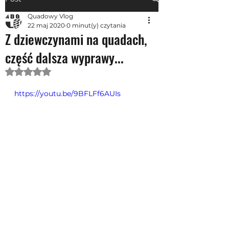
Quadowy Vlog
22 maj 2020
0 minut(y) czytania
Z dziewczynami na quadach,
część dalsza wyprawy...
Oceniono na NaN z 5 gwiazdek.
https://youtu.be/9BFLFf6AUIs